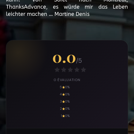
ThanksAdvance, es würde mir das Leben
leichter machen … Martine Denis
0.0
/5
0 ÉVALUATION
5
0%
4
0%
3
0%
2
0%
1
0%