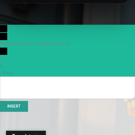
0
Response a wish to help grant it.
x
(
)
x
|
Reply
INSERT