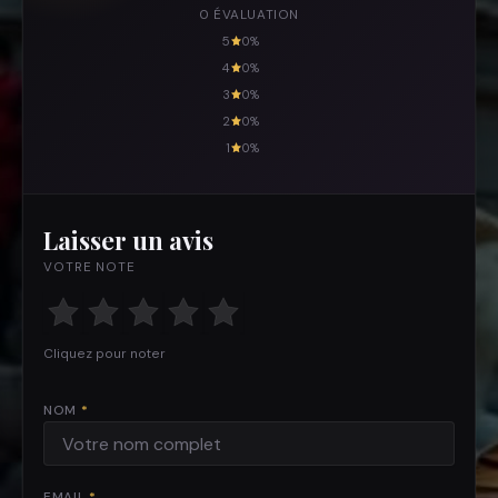
0 ÉVALUATION
5
0%
4
0%
3
0%
2
0%
1
0%
Laisser un avis
VOTRE NOTE
Cliquez pour noter
NOM
*
EMAIL
*