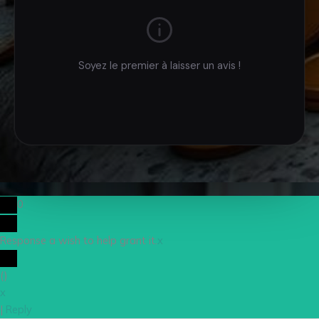
Soyez le premier à laisser un avis !
0
Response a wish to help grant it.
x
(
)
x
|
Reply